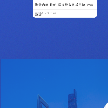
聚势启新 推动“医疗设备售后巨轮”行稳
2023-11-03 16:46
致远